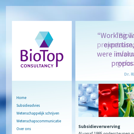
“Working wi
"BioT
projectaanv
expertis
were invalu
inform
proposa
gefo
Dr. 
Home
Subsidieadvies
Wetenschappelijk schrijven
Wetenschapscommunicatie
Subsidieverwerving
Over ons
Al vanaf 1995 ondersteunen w