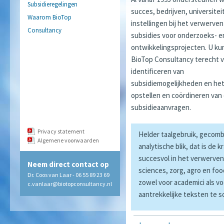
Subsidieregelingen
succes, bedrijven, universitei
Waarom BioTop
instellingen bij het verwerven
Consultancy
subsidies voor onderzoeks- e
ontwikkelingsprojecten. U kun
BioTop Consultancy terecht v
identificeren van
subsidiemogelijkheden en he
opstellen en coördineren van
subsidieaanvragen.
Privacy statement
Helder taalgebruik, gecomb
Algemene voorwaarden
analytische blik, dat is de 
succesvol in het verwerven 
Neem direct contact op
sciences, zorg, agro en foo
Dr. Coos van Laar - 06 55 89 23 69
zowel voor academici als v
c.vanlaar@biotopconsultancy.nl
aantrekkelijke teksten te 